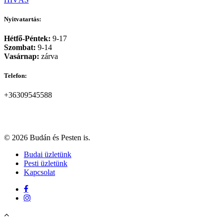
Nyitvatartás:
Hétfő-Péntek:
9-17
Szombat:
9-14
Vasárnap:
zárva
Telefon:
+36309545588
© 2026 Budán és Pesten is.
Close
Budai üzletünk
Menu
Pesti üzletünk
Kapcsolat
facebook
instagram