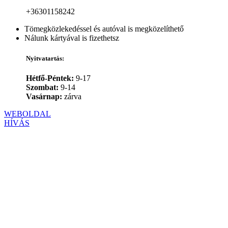
+36301158242
Tömegközlekedéssel és autóval is megközelíthető
Nálunk kártyával is fizethetsz
Nyitvatartás:
Hétfő-Péntek:
9-17
Szombat:
9-14
Vasárnap:
zárva
WEBOLDAL
HÍVÁS