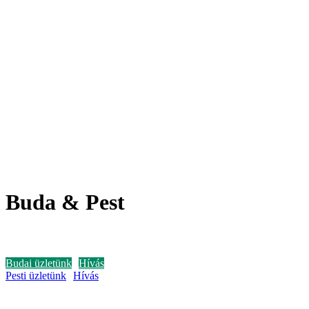
Buda & Pest
Budán az ALLEE mellett és Pesten közel a Nyugatihoz!
Budai üzletünk
Hívás
Pesti üzletünk
Hívás