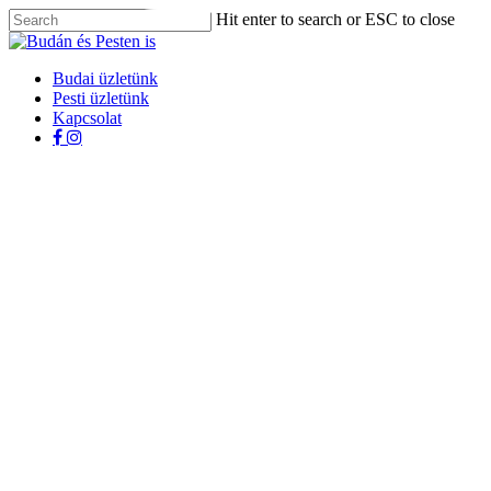
Skip
Hit enter to search or ESC to close
to
Close
main
Search
content
Menu
Budai üzletünk
Pesti üzletünk
Kapcsolat
facebook
instagram